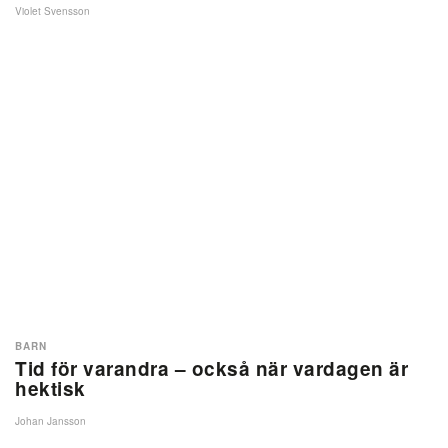
Violet Svensson
BARN
Tid för varandra – också när vardagen är
hektisk
Johan Jansson