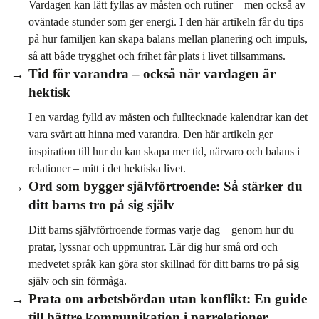
Vardagen kan lätt fyllas av måsten och rutiner – men också av
oväntade stunder som ger energi. I den här artikeln får du tips
på hur familjen kan skapa balans mellan planering och impuls,
så att både trygghet och frihet får plats i livet tillsammans.
Tid för varandra – också när vardagen är
hektisk
I en vardag fylld av måsten och fulltecknade kalendrar kan det
vara svårt att hinna med varandra. Den här artikeln ger
inspiration till hur du kan skapa mer tid, närvaro och balans i
relationer – mitt i det hektiska livet.
Ord som bygger självförtroende: Så stärker du
ditt barns tro på sig själv
Ditt barns självförtroende formas varje dag – genom hur du
pratar, lyssnar och uppmuntrar. Lär dig hur små ord och
medvetet språk kan göra stor skillnad för ditt barns tro på sig
själv och sin förmåga.
Prata om arbetsbördan utan konflikt: En guide
till bättre kommunikation i parrelationer