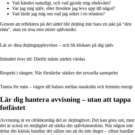
Vad kändes naturligt, och vad gjorde mig obekväm?
Var jag mig själv, eller försökte jag leva upp till något?
Vad lärde jag mig om vad jag söker i en relation?
Genom att reflektera på det sättet blir dejting inte bara en jakt på “den
rätta”, utan en resa mot större självinsikt.
Lär av dina dejtingupplevelser – och bli klokare på dig själv
Intimitet över tid: Därför måste närhet vårdas
Respekt i sängen: När förståelse stärker det sexuella samspelet
Tantra för män – vägen till balans mellan maskulin och feminin energi
Lär dig hantera avvisning – utan att tappa
fotfästet
Avvisning är en ofrånkomlig del av dejtinglivet. Det kan göra ont, men
det är också en möjlighet att stärka din självkännedom. När någon inte
delar din känsla handlar det sällan om att du inte duger – oftast handlar