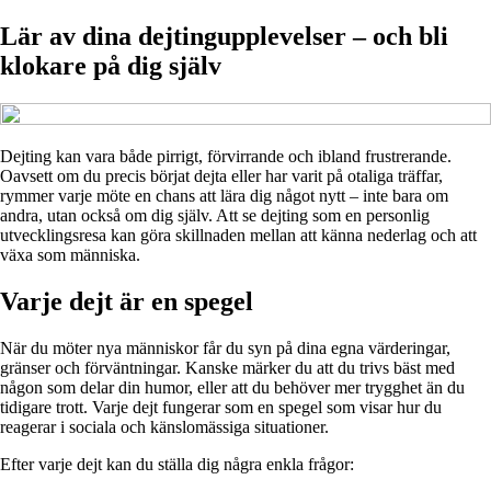
Lär av dina dejtingupplevelser – och bli
klokare på dig själv
Dejting kan vara både pirrigt, förvirrande och ibland frustrerande.
Oavsett om du precis börjat dejta eller har varit på otaliga träffar,
rymmer varje möte en chans att lära dig något nytt – inte bara om
andra, utan också om dig själv. Att se dejting som en personlig
utvecklingsresa kan göra skillnaden mellan att känna nederlag och att
växa som människa.
Varje dejt är en spegel
När du möter nya människor får du syn på dina egna värderingar,
gränser och förväntningar. Kanske märker du att du trivs bäst med
någon som delar din humor, eller att du behöver mer trygghet än du
tidigare trott. Varje dejt fungerar som en spegel som visar hur du
reagerar i sociala och känslomässiga situationer.
Efter varje dejt kan du ställa dig några enkla frågor: