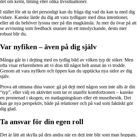
det om kemi, timing eller olika livssituationer.
I stället för att ta det personligt kan du fråga dig vad du kan ta med dig
vidare. Kanske lärde du dig att vara tydligare med dina intentioner,
eller att du behöver lyssna mer på din magkänsla. Ju mer du övar på att
se avvisning som feedback snarare än ett misslyckande, desto mer
robust blir du.
Var nyfiken – även på dig själv
Många går in i dejting med en tydlig bild av vilken typ de söker. Men
ofta visar erfarenheten att vi dras till något helt annat än vi trodde.
Genom att vara nyfiken och öppen kan du upptäcka nya sidor av dig
själv.
Prova att utmana dina vanor: gå på dejt med någon som inte alls är din
“typ”, eller välj en aktivitet som tar er utanför komfortzonen – kanske
en promenad i skogen, en matlagningskurs eller ett museibesök. Det
kan ge nya perspektiv, både på relationer och på vad som faktiskt gör
dig glad.
Ta ansvar för din egen roll
Det är lätt att skylla på den andra när en dejt inte blir som man hoppats.