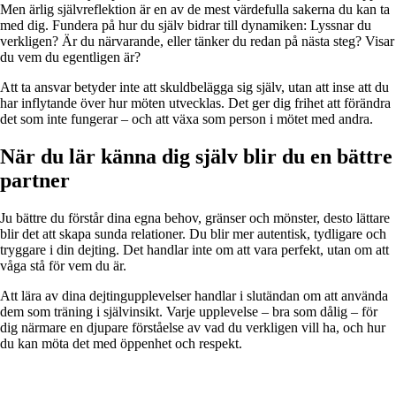
Men ärlig självreflektion är en av de mest värdefulla sakerna du kan ta
med dig. Fundera på hur du själv bidrar till dynamiken: Lyssnar du
verkligen? Är du närvarande, eller tänker du redan på nästa steg? Visar
du vem du egentligen är?
Att ta ansvar betyder inte att skuldbelägga sig själv, utan att inse att du
har inflytande över hur möten utvecklas. Det ger dig frihet att förändra
det som inte fungerar – och att växa som person i mötet med andra.
När du lär känna dig själv blir du en bättre
partner
Ju bättre du förstår dina egna behov, gränser och mönster, desto lättare
blir det att skapa sunda relationer. Du blir mer autentisk, tydligare och
tryggare i din dejting. Det handlar inte om att vara perfekt, utan om att
våga stå för vem du är.
Att lära av dina dejtingupplevelser handlar i slutändan om att använda
dem som träning i självinsikt. Varje upplevelse – bra som dålig – för
dig närmare en djupare förståelse av vad du verkligen vill ha, och hur
du kan möta det med öppenhet och respekt.