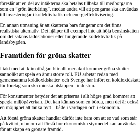
föreslår att en del av intäkterna ska betalas tillbaka till medborgarna
som en “grön återbäring”, medan andra vill att pengarna ska användas
till investeringar i kollektivtrafik och energieffektivisering.
En annan utmaning är att skatterna bara fungerar om det finns
realistiska alternativ. Det hjälper till exempel inte att höja bensinskatten
om det saknas laddstationer eller fungerande kollektivtrafik på
landsbygden.
Framtiden för gröna skatter
I takt med att klimatfrågan blir allt mer akut kommer gröna skatter
sannolikt att spela en ännu större roll. EU arbetar redan med
gemensamma koldioxidskatter, och Sverige har infört en koldioxidskatt
för företag som ska minska utsläppen i industrin.
För konsumenter betyder det att priserna i allt högre grad kommer att
spegla miljöpåverkan. Det kan kännas som en börda, men det är också
en möjlighet att tänka nytt – både i vardagen och i ekonomin.
Att förstå gröna skatter handlar därför inte bara om att se vad som står
på kvittot, utan om att förstå hur ekonomiska styrmedel kan användas
för att skapa en grönare framtid.