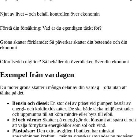
Njut av livet – och behåll kontrollen över ekonomin
Förstå din försäkring: Vad är du egentligen täckt för?
Gröna skatter förklarade: Så påverkar skatter ditt beteende och din
ekonomi
Oförutsedda utgifter? Så behåller du överblicken över din ekonomi
Exempel från vardagen
Du möter gröna skatter i många delar av din vardag – ofta utan att
tänka på det.
Bensin och diesel:
En stor del av priset vid pumpen består av
energi- och koldioxidskatter. De ska både täcka miljökostnader
och uppmuntra till att köra mindre eller byta till elbil.
El och värme:
Skatter på energi gör det lönsamt att spara el och
att välja förnybara energikällor som sol och vind.
Plastpåsar:
Den extra avgiften i butiken har minskat
användningen kraftigt – många svenskar använder nu tygpåsar