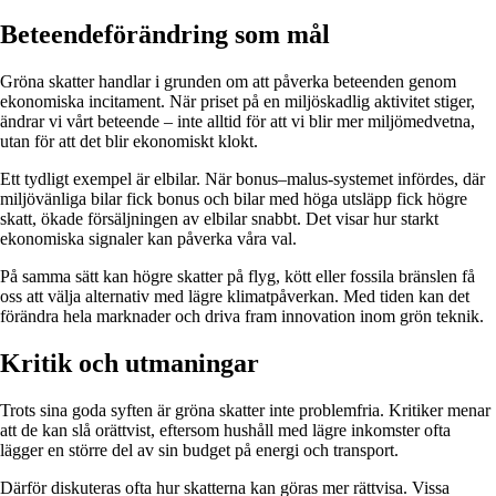
Beteendeförändring som mål
Gröna skatter handlar i grunden om att påverka beteenden genom
ekonomiska incitament. När priset på en miljöskadlig aktivitet stiger,
ändrar vi vårt beteende – inte alltid för att vi blir mer miljömedvetna,
utan för att det blir ekonomiskt klokt.
Ett tydligt exempel är elbilar. När bonus–malus-systemet infördes, där
miljövänliga bilar fick bonus och bilar med höga utsläpp fick högre
skatt, ökade försäljningen av elbilar snabbt. Det visar hur starkt
ekonomiska signaler kan påverka våra val.
På samma sätt kan högre skatter på flyg, kött eller fossila bränslen få
oss att välja alternativ med lägre klimatpåverkan. Med tiden kan det
förändra hela marknader och driva fram innovation inom grön teknik.
Kritik och utmaningar
Trots sina goda syften är gröna skatter inte problemfria. Kritiker menar
att de kan slå orättvist, eftersom hushåll med lägre inkomster ofta
lägger en större del av sin budget på energi och transport.
Därför diskuteras ofta hur skatterna kan göras mer rättvisa. Vissa