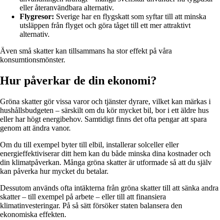
eller återanvändbara alternativ.
Flygresor:
Sverige har en flygskatt som syftar till att minska
utsläppen från flyget och göra tåget till ett mer attraktivt
alternativ.
Även små skatter kan tillsammans ha stor effekt på våra
konsumtionsmönster.
Hur påverkar de din ekonomi?
Gröna skatter gör vissa varor och tjänster dyrare, vilket kan märkas i
hushållsbudgeten – särskilt om du kör mycket bil, bor i ett äldre hus
eller har högt energibehov. Samtidigt finns det ofta pengar att spara
genom att ändra vanor.
Om du till exempel byter till elbil, installerar solceller eller
energieffektiviserar ditt hem kan du både minska dina kostnader och
din klimatpåverkan. Många gröna skatter är utformade så att du själv
kan påverka hur mycket du betalar.
Dessutom används ofta intäkterna från gröna skatter till att sänka andra
skatter – till exempel på arbete – eller till att finansiera
klimatinvesteringar. På så sätt försöker staten balansera den
ekonomiska effekten.