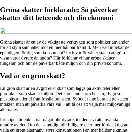
Gröna skatter förklarade: Så påverkar
skatter ditt beteende och din ekonomi
Gröna skatter är ett av de viktigaste verktygen som politiker använder
för att styra samhället mot en mer hållbar framtid. Men vad innebär de
egentligen för dig som konsument? Och varför väljer staten att göra
vissa varor dyrare än andra? Här förklarar vi hur gröna skatter
fungerar, och hur de påverkar både miljön och din privatekonomi.
Vad är en grön skatt?
En grön skatt är en avgift eller skatt som läggs på aktiviteter eller
produkter som skadar miljön. Det kan handla om bensin, flygresor,
plastpåsar eller el från fossila bränslen. Syftet är inte bara att ge staten
intäkter, utan att påverka våra val – att få oss att välja mer miljövänliga
alternativ.
Principen är enkel: när något blir dyrare, tenderar vi att använda
mindre av det. Om det samtidigt blir billigare eller mer fördelaktigt att
välja ett grönt alternativ, styrs konsumtionen i en mer hållbar riktning.